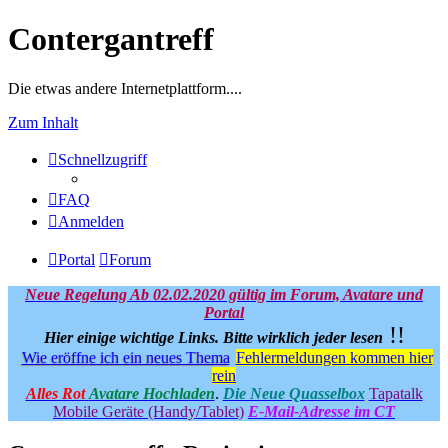
Contergantreff
Die etwas andere Internetplattform....
Zum Inhalt
Schnellzugriff
FAQ
Anmelden
Portal
Forum
Neue Regelung Ab 02.02.2020 gültig im Forum, Avatare und
Portal
!!
Hier einige wichtige Links.
Bitte wirklich jeder lesen
Wie eröffne ich ein neues Thema
Fehlermeldungen kommen hier
rein
Alles Rot
Avatare Hochladen
.
Die Neue Quasselbox
Tapatalk
Mobile Geräte (Handy/Tablet)
E-Mail-Adresse im CT