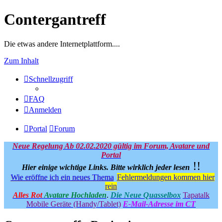
Contergantreff
Die etwas andere Internetplattform....
Zum Inhalt
Schnellzugriff
FAQ
Anmelden
Portal
Forum
Neue Regelung Ab 02.02.2020 gültig im Forum, Avatare und
Portal
!!
Hier einige wichtige Links.
Bitte wirklich jeder lesen
Wie eröffne ich ein neues Thema
Fehlermeldungen kommen hier
rein
Alles Rot
Avatare Hochladen
.
Die Neue Quasselbox
Tapatalk
Mobile Geräte (Handy/Tablet)
E-Mail-Adresse im CT