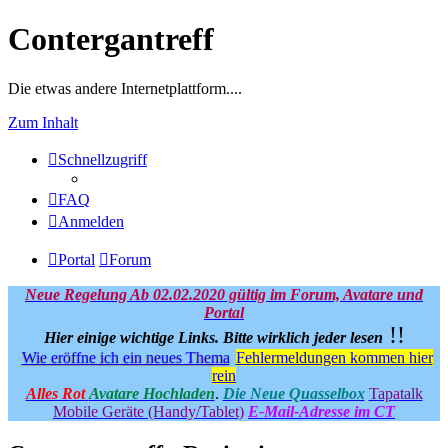
Contergantreff
Die etwas andere Internetplattform....
Zum Inhalt
Schnellzugriff
FAQ
Anmelden
Portal
Forum
Neue Regelung Ab 02.02.2020 gültig im Forum, Avatare und
Portal
!!
Hier einige wichtige Links.
Bitte wirklich jeder lesen
Wie eröffne ich ein neues Thema
Fehlermeldungen kommen hier
rein
Alles Rot
Avatare Hochladen
.
Die Neue Quasselbox
Tapatalk
Mobile Geräte (Handy/Tablet)
E-Mail-Adresse im CT