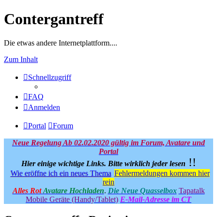
Contergantreff
Die etwas andere Internetplattform....
Zum Inhalt
Schnellzugriff
FAQ
Anmelden
Portal
Forum
Neue Regelung Ab 02.02.2020 gültig im Forum, Avatare und
Portal
!!
Hier einige wichtige Links.
Bitte wirklich jeder lesen
Wie eröffne ich ein neues Thema
Fehlermeldungen kommen hier
rein
Alles Rot
Avatare Hochladen
.
Die Neue Quasselbox
Tapatalk
Mobile Geräte (Handy/Tablet)
E-Mail-Adresse im CT