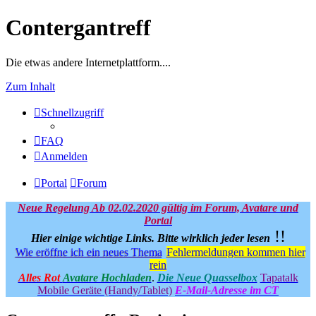
Contergantreff
Die etwas andere Internetplattform....
Zum Inhalt
Schnellzugriff
FAQ
Anmelden
Portal
Forum
Neue Regelung Ab 02.02.2020 gültig im Forum, Avatare und
Portal
!!
Hier einige wichtige Links.
Bitte wirklich jeder lesen
Wie eröffne ich ein neues Thema
Fehlermeldungen kommen hier
rein
Alles Rot
Avatare Hochladen
.
Die Neue Quasselbox
Tapatalk
Mobile Geräte (Handy/Tablet)
E-Mail-Adresse im CT