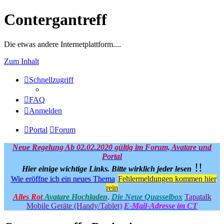
Contergantreff
Die etwas andere Internetplattform....
Zum Inhalt
Schnellzugriff
FAQ
Anmelden
Portal
Forum
Neue Regelung Ab 02.02.2020 gültig im Forum, Avatare und
Portal
!!
Hier einige wichtige Links.
Bitte wirklich jeder lesen
Wie eröffne ich ein neues Thema
Fehlermeldungen kommen hier
rein
Alles Rot
Avatare Hochladen
.
Die Neue Quasselbox
Tapatalk
Mobile Geräte (Handy/Tablet)
E-Mail-Adresse im CT