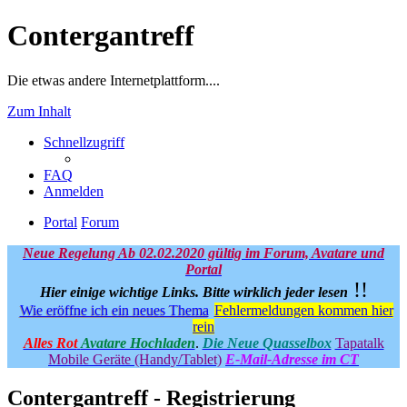
Contergantreff
Die etwas andere Internetplattform....
Zum Inhalt
Schnellzugriff
FAQ
Anmelden
Portal
Forum
Neue Regelung Ab 02.02.2020 gültig im Forum, Avatare und
Portal
!!
Hier einige wichtige Links.
Bitte wirklich jeder lesen
Wie eröffne ich ein neues Thema
Fehlermeldungen kommen hier
rein
Alles Rot
Avatare Hochladen
.
Die Neue Quasselbox
Tapatalk
Mobile Geräte (Handy/Tablet)
E-Mail-Adresse im CT
Contergantreff - Registrierung