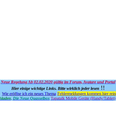
Neue Regelung Ab 02.02.2020 gültig im Forum, Avatare und Portal
!!
Hier einige wichtige Links.
Bitte wirklich jeder lesen
Wie eröffne ich ein neues Thema
Fehlermeldungen kommen hier rein
hladen
.
Die Neue Quasselbox
Tapatalk Mobile Geräte (Handy/Tablet)