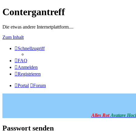
Contergantreff
Die etwas andere Internetplattform....
Zum Inhalt
Schnellzugriff
FAQ
Anmelden
Registrieren
Portal
Forum
Alles Rot
Avatare Hoc
Passwort senden