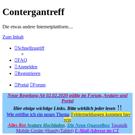
Contergantreff
Die etwas andere Internetplattform....
Zum Inhalt
Schnellzugriff
FAQ
Anmelden
Registrieren
Portal
Forum
Neue Regelung Ab 02.02.2020 gültig im Forum, Avatare und
Portal
!!
Hier einige wichtige Links.
Bitte wirklich jeder lesen
Wie eröffne ich ein neues Thema
Fehlermeldungen kommen hier
rein
Alles Rot
Avatare Hochladen
.
Die Neue Quasselbox
Tapatalk
Mobile Geräte (Handy/Tablet)
E-Mail-Adresse im CT