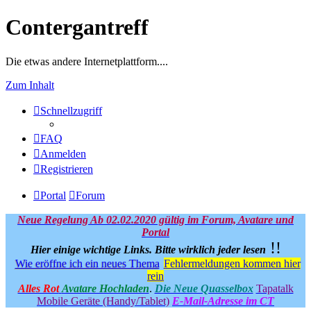
Contergantreff
Die etwas andere Internetplattform....
Zum Inhalt
Schnellzugriff
FAQ
Anmelden
Registrieren
Portal
Forum
Neue Regelung Ab 02.02.2020 gültig im Forum, Avatare und
Portal
!!
Hier einige wichtige Links.
Bitte wirklich jeder lesen
Wie eröffne ich ein neues Thema
Fehlermeldungen kommen hier
rein
Alles Rot
Avatare Hochladen
.
Die Neue Quasselbox
Tapatalk
Mobile Geräte (Handy/Tablet)
E-Mail-Adresse im CT