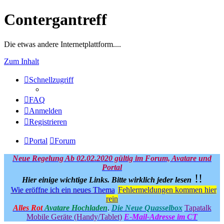
Contergantreff
Die etwas andere Internetplattform....
Zum Inhalt
Schnellzugriff
FAQ
Anmelden
Registrieren
Portal
Forum
Neue Regelung Ab 02.02.2020 gültig im Forum, Avatare und
Portal
!!
Hier einige wichtige Links.
Bitte wirklich jeder lesen
Wie eröffne ich ein neues Thema
Fehlermeldungen kommen hier
rein
Alles Rot
Avatare Hochladen
.
Die Neue Quasselbox
Tapatalk
Mobile Geräte (Handy/Tablet)
E-Mail-Adresse im CT