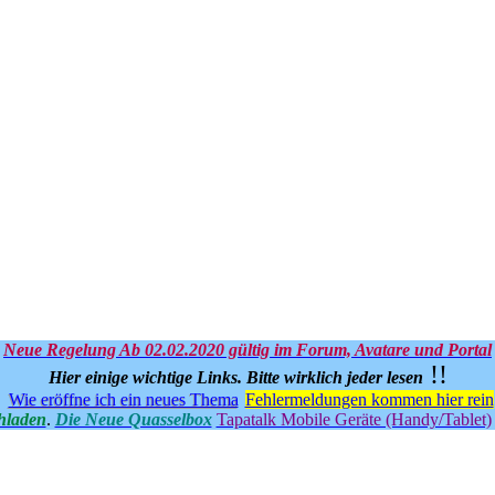
Neue Regelung Ab 02.02.2020 gültig im Forum, Avatare und Portal
!!
Hier einige wichtige Links.
Bitte wirklich jeder lesen
Wie eröffne ich ein neues Thema
Fehlermeldungen kommen hier rein
hladen
.
Die Neue Quasselbox
Tapatalk Mobile Geräte (Handy/Tablet)