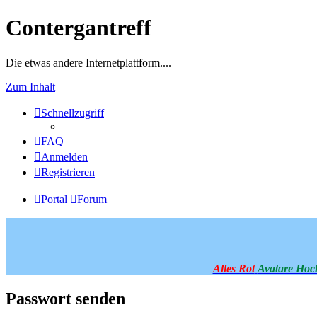
Contergantreff
Die etwas andere Internetplattform....
Zum Inhalt
Schnellzugriff
FAQ
Anmelden
Registrieren
Portal
Forum
Alles Rot
Avatare Hoc
Passwort senden