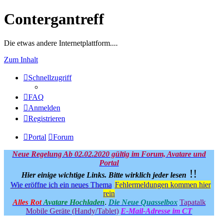
Contergantreff
Die etwas andere Internetplattform....
Zum Inhalt
Schnellzugriff
FAQ
Anmelden
Registrieren
Portal
Forum
Neue Regelung Ab 02.02.2020 gültig im Forum, Avatare und
Portal
!!
Hier einige wichtige Links.
Bitte wirklich jeder lesen
Wie eröffne ich ein neues Thema
Fehlermeldungen kommen hier
rein
Alles Rot
Avatare Hochladen
.
Die Neue Quasselbox
Tapatalk
Mobile Geräte (Handy/Tablet)
E-Mail-Adresse im CT