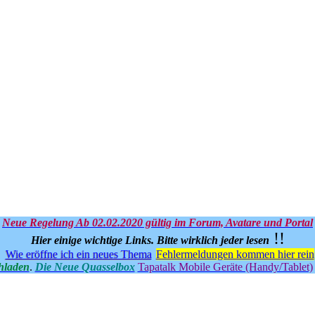
Neue Regelung Ab 02.02.2020 gültig im Forum, Avatare und Portal
!!
Hier einige wichtige Links.
Bitte wirklich jeder lesen
Wie eröffne ich ein neues Thema
Fehlermeldungen kommen hier rein
hladen
.
Die Neue Quasselbox
Tapatalk Mobile Geräte (Handy/Tablet)