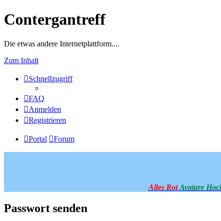
Contergantreff
Die etwas andere Internetplattform....
Zum Inhalt
Schnellzugriff
FAQ
Anmelden
Registrieren
Portal
Forum
Alles Rot
Avatare Hoc
Passwort senden