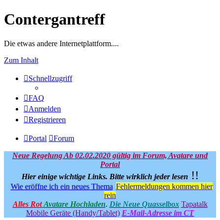
Contergantreff
Die etwas andere Internetplattform....
Zum Inhalt
Schnellzugriff
FAQ
Anmelden
Registrieren
Portal
Forum
Neue Regelung Ab 02.02.2020 gültig im Forum, Avatare und
Portal
!!
Hier einige wichtige Links.
Bitte wirklich jeder lesen
Wie eröffne ich ein neues Thema
Fehlermeldungen kommen hier
rein
Alles Rot
Avatare Hochladen
.
Die Neue Quasselbox
Tapatalk
Mobile Geräte (Handy/Tablet)
E-Mail-Adresse im CT