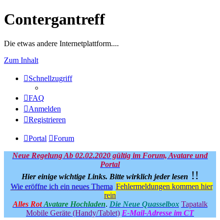
Contergantreff
Die etwas andere Internetplattform....
Zum Inhalt
Schnellzugriff
FAQ
Anmelden
Registrieren
Portal
Forum
Neue Regelung Ab 02.02.2020 gültig im Forum, Avatare und
Portal
!!
Hier einige wichtige Links.
Bitte wirklich jeder lesen
Wie eröffne ich ein neues Thema
Fehlermeldungen kommen hier
rein
Alles Rot
Avatare Hochladen
.
Die Neue Quasselbox
Tapatalk
Mobile Geräte (Handy/Tablet)
E-Mail-Adresse im CT