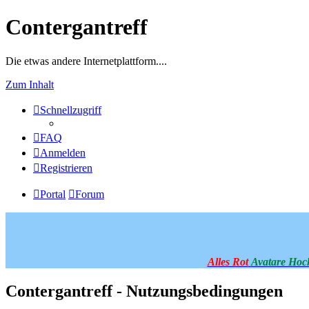
Contergantreff
Die etwas andere Internetplattform....
Zum Inhalt
Schnellzugriff
FAQ
Anmelden
Registrieren
Portal
Forum
Alles Rot
Avatare Hoc
Contergantreff - Nutzungsbedingungen