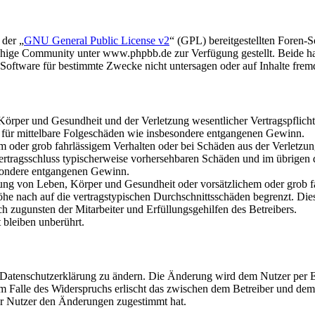
 der „
GNU General Public License v2
“ (GPL) bereitgestellten Foren
hige Community unter www.phpbb.de zur Verfügung gestellt. Beide hab
oftware für bestimmte Zwecke nicht untersagen oder auf Inhalte frem
rper und Gesundheit und der Verletzung wesentlicher Vertragspflichten
ch für mittelbare Folgeschäden wie insbesondere entgangenen Gewinn.
em oder grob fahrlässigem Verhalten oder bei Schäden aus der Verletz
i Vertragsschluss typischerweise vorhersehbaren Schäden und im übrigen
besondere entgangenen Gewinn.
ng von Leben, Körper und Gesundheit oder vorsätzlichem oder grob fah
e nach auf die vertragstypischen Durchschnittsschäden begrenzt. Dies
h zugunsten der Mitarbeiter und Erfüllungsgehilfen des Betreibers.
bleiben unberührt.
e Datenschutzerklärung zu ändern. Die Änderung wird dem Nutzer per E-
m Falle des Widerspruchs erlischt das zwischen dem Betreiber und dem 
er Nutzer den Änderungen zugestimmt hat.