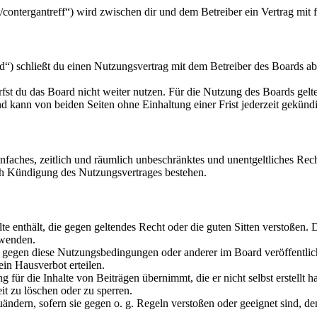
u/contergantreff“) wird zwischen dir und dem Betreiber ein Vertrag mi
“) schließt du einen Nutzungsvertrag mit dem Betreiber des Boards ab
fst du das Board nicht weiter nutzen. Für die Nutzung des Boards gelten
 kann von beiden Seiten ohne Einhaltung einer Frist jederzeit gekünd
 einfaches, zeitlich und räumlich unbeschränktes und unentgeltliches R
ch Kündigung des Nutzungsvertrages bestehen.
alte enthält, die gegen geltendes Recht oder die guten Sitten verstoßen. 
rwenden.
n gegen diese Nutzungsbedingungen oder anderer im Board veröffentli
in Hausverbot erteilen.
für die Inhalte von Beiträgen übernimmt, die er nicht selbst erstellt 
it zu löschen oder zu sperren.
uändern, sofern sie gegen o. g. Regeln verstoßen oder geeignet sind, 