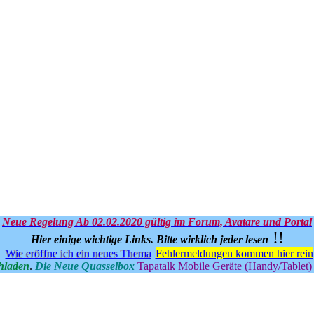
Neue Regelung Ab 02.02.2020 gültig im Forum, Avatare und Portal
!!
Hier einige wichtige Links.
Bitte wirklich jeder lesen
Wie eröffne ich ein neues Thema
Fehlermeldungen kommen hier rein
hladen
.
Die Neue Quasselbox
Tapatalk Mobile Geräte (Handy/Tablet)