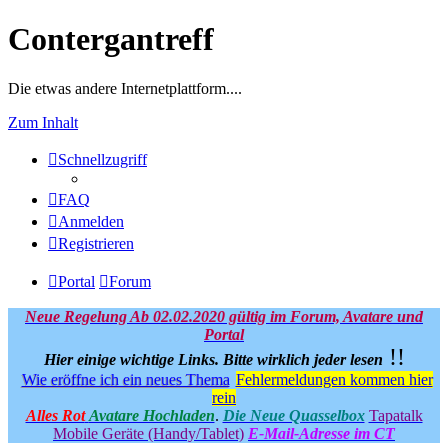
Contergantreff
Die etwas andere Internetplattform....
Zum Inhalt
Schnellzugriff
FAQ
Anmelden
Registrieren
Portal
Forum
Neue Regelung Ab 02.02.2020 gültig im Forum, Avatare und
Portal
!!
Hier einige wichtige Links.
Bitte wirklich jeder lesen
Wie eröffne ich ein neues Thema
Fehlermeldungen kommen hier
rein
Alles Rot
Avatare Hochladen
.
Die Neue Quasselbox
Tapatalk
Mobile Geräte (Handy/Tablet)
E-Mail-Adresse im CT