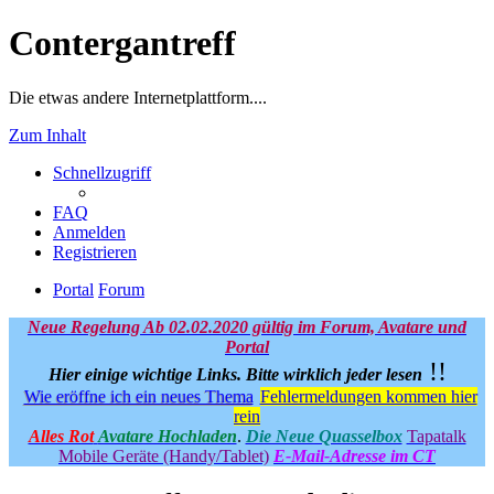
Contergantreff
Die etwas andere Internetplattform....
Zum Inhalt
Schnellzugriff
FAQ
Anmelden
Registrieren
Portal
Forum
Neue Regelung Ab 02.02.2020 gültig im Forum, Avatare und
Portal
!!
Hier einige wichtige Links.
Bitte wirklich jeder lesen
Wie eröffne ich ein neues Thema
Fehlermeldungen kommen hier
rein
Alles Rot
Avatare Hochladen
.
Die Neue Quasselbox
Tapatalk
Mobile Geräte (Handy/Tablet)
E-Mail-Adresse im CT