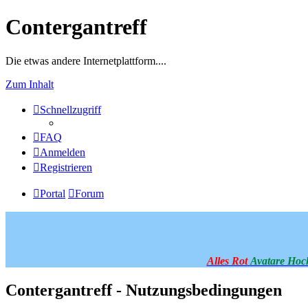
Contergantreff
Die etwas andere Internetplattform....
Zum Inhalt
Schnellzugriff
FAQ
Anmelden
Registrieren
Portal
Forum
Alles Rot
Avatare Hoc
Contergantreff - Nutzungsbedingungen