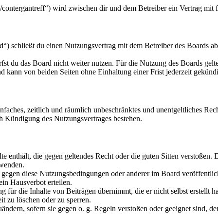
u/contergantreff“) wird zwischen dir und dem Betreiber ein Vertrag mi
“) schließt du einen Nutzungsvertrag mit dem Betreiber des Boards ab
fst du das Board nicht weiter nutzen. Für die Nutzung des Boards gelten
 kann von beiden Seiten ohne Einhaltung einer Frist jederzeit gekünd
 einfaches, zeitlich und räumlich unbeschränktes und unentgeltliches R
ch Kündigung des Nutzungsvertrages bestehen.
alte enthält, die gegen geltendes Recht oder die guten Sitten verstoßen. 
rwenden.
n gegen diese Nutzungsbedingungen oder anderer im Board veröffentli
in Hausverbot erteilen.
für die Inhalte von Beiträgen übernimmt, die er nicht selbst erstellt 
it zu löschen oder zu sperren.
uändern, sofern sie gegen o. g. Regeln verstoßen oder geeignet sind, 