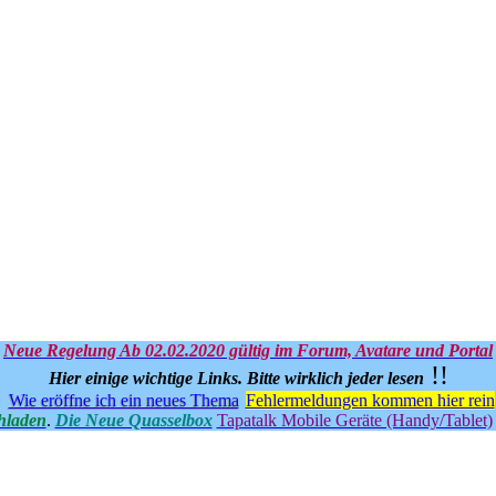
Neue Regelung Ab 02.02.2020 gültig im Forum, Avatare und Portal
!!
Hier einige wichtige Links.
Bitte wirklich jeder lesen
Wie eröffne ich ein neues Thema
Fehlermeldungen kommen hier rein
hladen
.
Die Neue Quasselbox
Tapatalk Mobile Geräte (Handy/Tablet)