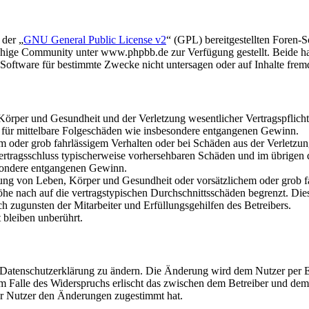
 der „
GNU General Public License v2
“ (GPL) bereitgestellten Foren
hige Community unter www.phpbb.de zur Verfügung gestellt. Beide hab
oftware für bestimmte Zwecke nicht untersagen oder auf Inhalte frem
rper und Gesundheit und der Verletzung wesentlicher Vertragspflichten
ch für mittelbare Folgeschäden wie insbesondere entgangenen Gewinn.
em oder grob fahrlässigem Verhalten oder bei Schäden aus der Verletz
i Vertragsschluss typischerweise vorhersehbaren Schäden und im übrigen
besondere entgangenen Gewinn.
ng von Leben, Körper und Gesundheit oder vorsätzlichem oder grob fah
e nach auf die vertragstypischen Durchschnittsschäden begrenzt. Dies
h zugunsten der Mitarbeiter und Erfüllungsgehilfen des Betreibers.
bleiben unberührt.
e Datenschutzerklärung zu ändern. Die Änderung wird dem Nutzer per E-
m Falle des Widerspruchs erlischt das zwischen dem Betreiber und dem 
er Nutzer den Änderungen zugestimmt hat.