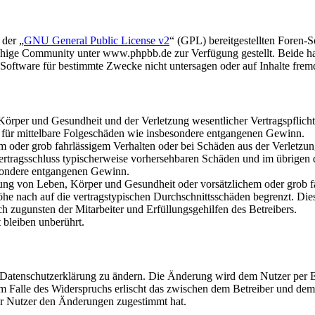
 der „
GNU General Public License v2
“ (GPL) bereitgestellten Foren
hige Community unter www.phpbb.de zur Verfügung gestellt. Beide hab
oftware für bestimmte Zwecke nicht untersagen oder auf Inhalte frem
rper und Gesundheit und der Verletzung wesentlicher Vertragspflichten
ch für mittelbare Folgeschäden wie insbesondere entgangenen Gewinn.
em oder grob fahrlässigem Verhalten oder bei Schäden aus der Verletz
i Vertragsschluss typischerweise vorhersehbaren Schäden und im übrigen
besondere entgangenen Gewinn.
ng von Leben, Körper und Gesundheit oder vorsätzlichem oder grob fah
e nach auf die vertragstypischen Durchschnittsschäden begrenzt. Dies
h zugunsten der Mitarbeiter und Erfüllungsgehilfen des Betreibers.
bleiben unberührt.
e Datenschutzerklärung zu ändern. Die Änderung wird dem Nutzer per E-
m Falle des Widerspruchs erlischt das zwischen dem Betreiber und dem 
er Nutzer den Änderungen zugestimmt hat.