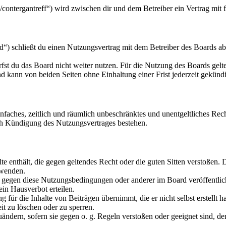
u/contergantreff“) wird zwischen dir und dem Betreiber ein Vertrag mi
“) schließt du einen Nutzungsvertrag mit dem Betreiber des Boards ab
fst du das Board nicht weiter nutzen. Für die Nutzung des Boards gelten
 kann von beiden Seiten ohne Einhaltung einer Frist jederzeit gekünd
 einfaches, zeitlich und räumlich unbeschränktes und unentgeltliches R
ch Kündigung des Nutzungsvertrages bestehen.
alte enthält, die gegen geltendes Recht oder die guten Sitten verstoßen. 
rwenden.
n gegen diese Nutzungsbedingungen oder anderer im Board veröffentli
in Hausverbot erteilen.
für die Inhalte von Beiträgen übernimmt, die er nicht selbst erstellt 
it zu löschen oder zu sperren.
uändern, sofern sie gegen o. g. Regeln verstoßen oder geeignet sind, 