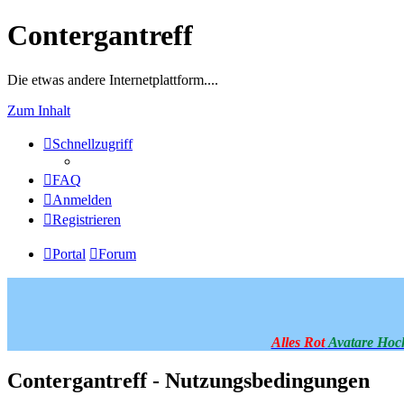
Contergantreff
Die etwas andere Internetplattform....
Zum Inhalt
Schnellzugriff
FAQ
Anmelden
Registrieren
Portal
Forum
Alles Rot
Avatare Hoc
Contergantreff - Nutzungsbedingungen