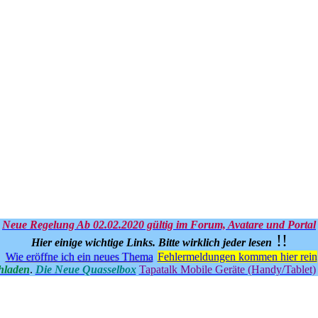
Neue Regelung Ab 02.02.2020 gültig im Forum, Avatare und Portal
!!
Hier einige wichtige Links.
Bitte wirklich jeder lesen
Wie eröffne ich ein neues Thema
Fehlermeldungen kommen hier rein
hladen
.
Die Neue Quasselbox
Tapatalk Mobile Geräte (Handy/Tablet)