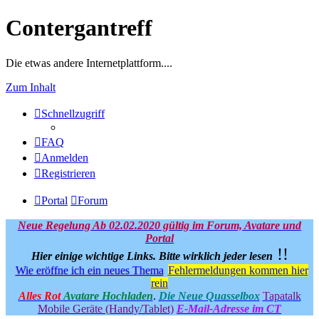
Contergantreff
Die etwas andere Internetplattform....
Zum Inhalt
Schnellzugriff
FAQ
Anmelden
Registrieren
Portal
Forum
Neue Regelung Ab 02.02.2020 gültig im Forum, Avatare und
Portal
!!
Hier einige wichtige Links.
Bitte wirklich jeder lesen
Wie eröffne ich ein neues Thema
Fehlermeldungen kommen hier
rein
Alles Rot
Avatare Hochladen
.
Die Neue Quasselbox
Tapatalk
Mobile Geräte (Handy/Tablet)
E-Mail-Adresse im CT