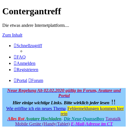
Contergantreff
Die etwas andere Internetplattform....
Zum Inhalt
Schnellzugriff
FAQ
Anmelden
Registrieren
Portal
Forum
Neue Regelung Ab 02.02.2020 gültig im Forum, Avatare und
Portal
!!
Hier einige wichtige Links.
Bitte wirklich jeder lesen
Wie eröffne ich ein neues Thema
Fehlermeldungen kommen hier
rein
Alles Rot
Avatare Hochladen
.
Die Neue Quasselbox
Tapatalk
Mobile Geräte (Handy/Tablet)
E-Mail-Adresse im CT