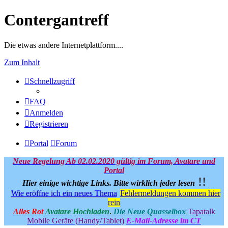
Contergantreff
Die etwas andere Internetplattform....
Zum Inhalt
Schnellzugriff
FAQ
Anmelden
Registrieren
Portal
Forum
Neue Regelung Ab 02.02.2020 gültig im Forum, Avatare und
Portal
!!
Hier einige wichtige Links.
Bitte wirklich jeder lesen
Wie eröffne ich ein neues Thema
Fehlermeldungen kommen hier
rein
Alles Rot
Avatare Hochladen
.
Die Neue Quasselbox
Tapatalk
Mobile Geräte (Handy/Tablet)
E-Mail-Adresse im CT