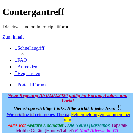
Contergantreff
Die etwas andere Internetplattform....
Zum Inhalt
Schnellzugriff
FAQ
Anmelden
Registrieren
Portal
Forum
Neue Regelung Ab 02.02.2020 gültig im Forum, Avatare und
Portal
!!
Hier einige wichtige Links.
Bitte wirklich jeder lesen
Wie eröffne ich ein neues Thema
Fehlermeldungen kommen hier
rein
Alles Rot
Avatare Hochladen
.
Die Neue Quasselbox
Tapatalk
Mobile Geräte (Handy/Tablet)
E-Mail-Adresse im CT