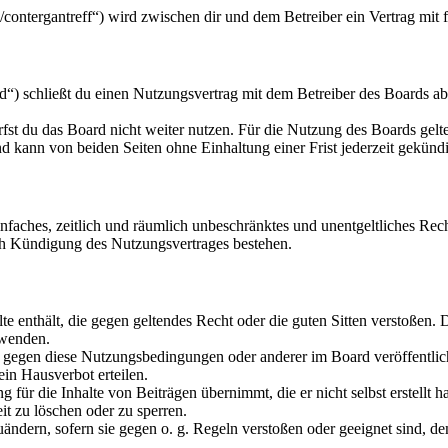
u/contergantreff“) wird zwischen dir und dem Betreiber ein Vertrag mi
“) schließt du einen Nutzungsvertrag mit dem Betreiber des Boards ab
fst du das Board nicht weiter nutzen. Für die Nutzung des Boards gelten
 kann von beiden Seiten ohne Einhaltung einer Frist jederzeit gekünd
 einfaches, zeitlich und räumlich unbeschränktes und unentgeltliches R
ch Kündigung des Nutzungsvertrages bestehen.
alte enthält, die gegen geltendes Recht oder die guten Sitten verstoßen. 
rwenden.
n gegen diese Nutzungsbedingungen oder anderer im Board veröffentli
in Hausverbot erteilen.
für die Inhalte von Beiträgen übernimmt, die er nicht selbst erstellt 
it zu löschen oder zu sperren.
uändern, sofern sie gegen o. g. Regeln verstoßen oder geeignet sind, 