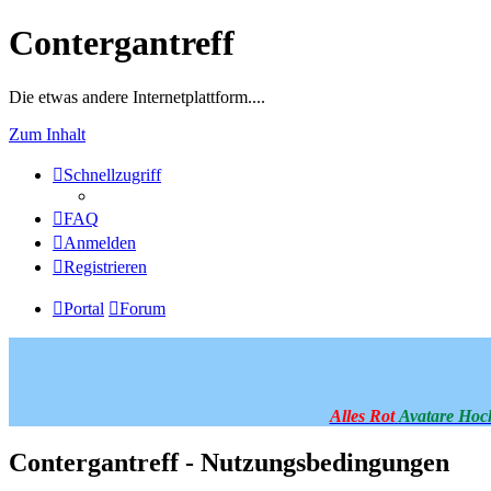
Contergantreff
Die etwas andere Internetplattform....
Zum Inhalt
Schnellzugriff
FAQ
Anmelden
Registrieren
Portal
Forum
Alles Rot
Avatare Hoc
Contergantreff - Nutzungsbedingungen