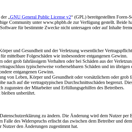
 der „
GNU General Public License v2
“ (GPL) bereitgestellten Foren
hige Community unter www.phpbb.de zur Verfügung gestellt. Beide hab
oftware für bestimmte Zwecke nicht untersagen oder auf Inhalte frem
rper und Gesundheit und der Verletzung wesentlicher Vertragspflichten
ch für mittelbare Folgeschäden wie insbesondere entgangenen Gewinn.
em oder grob fahrlässigem Verhalten oder bei Schäden aus der Verletz
i Vertragsschluss typischerweise vorhersehbaren Schäden und im übrigen
besondere entgangenen Gewinn.
ng von Leben, Körper und Gesundheit oder vorsätzlichem oder grob fah
e nach auf die vertragstypischen Durchschnittsschäden begrenzt. Dies
h zugunsten der Mitarbeiter und Erfüllungsgehilfen des Betreibers.
bleiben unberührt.
e Datenschutzerklärung zu ändern. Die Änderung wird dem Nutzer per E-
m Falle des Widerspruchs erlischt das zwischen dem Betreiber und dem 
er Nutzer den Änderungen zugestimmt hat.