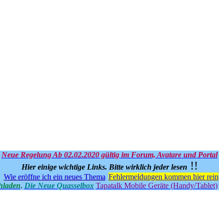
Neue Regelung Ab 02.02.2020 gültig im Forum, Avatare und Portal
!!
Hier einige wichtige Links.
Bitte wirklich jeder lesen
Wie eröffne ich ein neues Thema
Fehlermeldungen kommen hier rein
hladen
.
Die Neue Quasselbox
Tapatalk Mobile Geräte (Handy/Tablet)