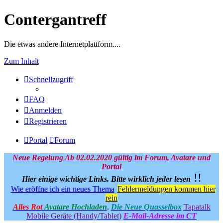
Contergantreff
Die etwas andere Internetplattform....
Zum Inhalt
Schnellzugriff
FAQ
Anmelden
Registrieren
Portal
Forum
Neue Regelung Ab 02.02.2020 gültig im Forum, Avatare und
Portal
!!
Hier einige wichtige Links.
Bitte wirklich jeder lesen
Wie eröffne ich ein neues Thema
Fehlermeldungen kommen hier
rein
Alles Rot
Avatare Hochladen
.
Die Neue Quasselbox
Tapatalk
Mobile Geräte (Handy/Tablet)
E-Mail-Adresse im CT