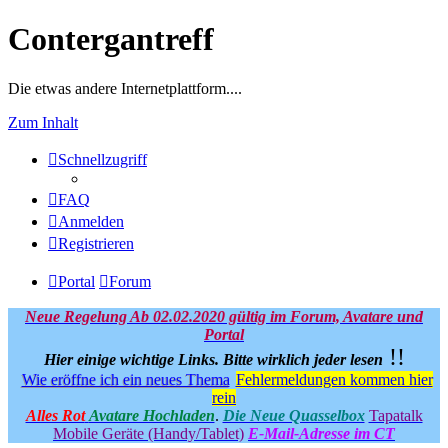
Contergantreff
Die etwas andere Internetplattform....
Zum Inhalt
Schnellzugriff
FAQ
Anmelden
Registrieren
Portal
Forum
Neue Regelung Ab 02.02.2020 gültig im Forum, Avatare und
Portal
!!
Hier einige wichtige Links.
Bitte wirklich jeder lesen
Wie eröffne ich ein neues Thema
Fehlermeldungen kommen hier
rein
Alles Rot
Avatare Hochladen
.
Die Neue Quasselbox
Tapatalk
Mobile Geräte (Handy/Tablet)
E-Mail-Adresse im CT