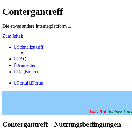
Contergantreff
Die etwas andere Internetplattform....
Zum Inhalt
Schnellzugriff
FAQ
Anmelden
Registrieren
Portal
Forum
Alles Rot
Avatare Hoc
Contergantreff - Nutzungsbedingungen