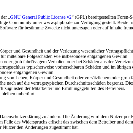
 der „
GNU General Public License v2
“ (GPL) bereitgestellten Foren
hige Community unter www.phpbb.de zur Verfügung gestellt. Beide hab
oftware für bestimmte Zwecke nicht untersagen oder auf Inhalte frem
rper und Gesundheit und der Verletzung wesentlicher Vertragspflichten
ch für mittelbare Folgeschäden wie insbesondere entgangenen Gewinn.
em oder grob fahrlässigem Verhalten oder bei Schäden aus der Verletz
i Vertragsschluss typischerweise vorhersehbaren Schäden und im übrigen
besondere entgangenen Gewinn.
ng von Leben, Körper und Gesundheit oder vorsätzlichem oder grob fah
e nach auf die vertragstypischen Durchschnittsschäden begrenzt. Dies
h zugunsten der Mitarbeiter und Erfüllungsgehilfen des Betreibers.
bleiben unberührt.
e Datenschutzerklärung zu ändern. Die Änderung wird dem Nutzer per E-
m Falle des Widerspruchs erlischt das zwischen dem Betreiber und dem 
er Nutzer den Änderungen zugestimmt hat.