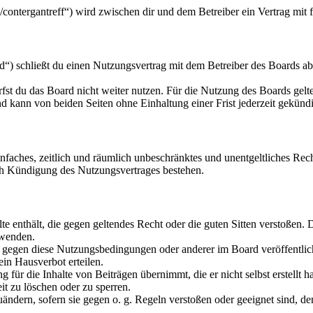
u/contergantreff“) wird zwischen dir und dem Betreiber ein Vertrag mi
“) schließt du einen Nutzungsvertrag mit dem Betreiber des Boards ab
fst du das Board nicht weiter nutzen. Für die Nutzung des Boards gelten
 kann von beiden Seiten ohne Einhaltung einer Frist jederzeit gekünd
 einfaches, zeitlich und räumlich unbeschränktes und unentgeltliches R
ch Kündigung des Nutzungsvertrages bestehen.
alte enthält, die gegen geltendes Recht oder die guten Sitten verstoßen. 
rwenden.
n gegen diese Nutzungsbedingungen oder anderer im Board veröffentli
in Hausverbot erteilen.
für die Inhalte von Beiträgen übernimmt, die er nicht selbst erstellt 
it zu löschen oder zu sperren.
uändern, sofern sie gegen o. g. Regeln verstoßen oder geeignet sind, 