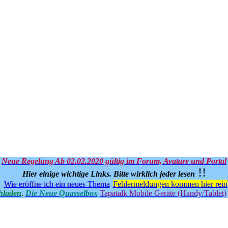
Neue Regelung Ab 02.02.2020 gültig im Forum, Avatare und Portal
!!
Hier einige wichtige Links.
Bitte wirklich jeder lesen
Wie eröffne ich ein neues Thema
Fehlermeldungen kommen hier rein
hladen
.
Die Neue Quasselbox
Tapatalk Mobile Geräte (Handy/Tablet)