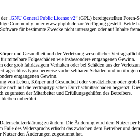
 der „
GNU General Public License v2
“ (GPL) bereitgestellten Foren
hige Community unter www.phpbb.de zur Verfügung gestellt. Beide hab
oftware für bestimmte Zwecke nicht untersagen oder auf Inhalte frem
rper und Gesundheit und der Verletzung wesentlicher Vertragspflichten
ch für mittelbare Folgeschäden wie insbesondere entgangenen Gewinn.
em oder grob fahrlässigem Verhalten oder bei Schäden aus der Verletz
i Vertragsschluss typischerweise vorhersehbaren Schäden und im übrigen
besondere entgangenen Gewinn.
ng von Leben, Körper und Gesundheit oder vorsätzlichem oder grob fah
e nach auf die vertragstypischen Durchschnittsschäden begrenzt. Dies
h zugunsten der Mitarbeiter und Erfüllungsgehilfen des Betreibers.
bleiben unberührt.
e Datenschutzerklärung zu ändern. Die Änderung wird dem Nutzer per E-
m Falle des Widerspruchs erlischt das zwischen dem Betreiber und dem 
er Nutzer den Änderungen zugestimmt hat.