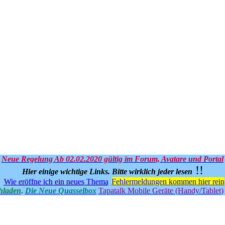
Neue Regelung Ab 02.02.2020 gültig im Forum, Avatare und Portal
!!
Hier einige wichtige Links.
Bitte wirklich jeder lesen
Wie eröffne ich ein neues Thema
Fehlermeldungen kommen hier rein
hladen
.
Die Neue Quasselbox
Tapatalk Mobile Geräte (Handy/Tablet)