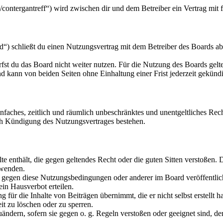
u/contergantreff“) wird zwischen dir und dem Betreiber ein Vertrag mi
“) schließt du einen Nutzungsvertrag mit dem Betreiber des Boards ab
fst du das Board nicht weiter nutzen. Für die Nutzung des Boards gelten
 kann von beiden Seiten ohne Einhaltung einer Frist jederzeit gekünd
 einfaches, zeitlich und räumlich unbeschränktes und unentgeltliches R
ch Kündigung des Nutzungsvertrages bestehen.
alte enthält, die gegen geltendes Recht oder die guten Sitten verstoßen. 
rwenden.
n gegen diese Nutzungsbedingungen oder anderer im Board veröffentli
in Hausverbot erteilen.
für die Inhalte von Beiträgen übernimmt, die er nicht selbst erstellt 
it zu löschen oder zu sperren.
uändern, sofern sie gegen o. g. Regeln verstoßen oder geeignet sind, 