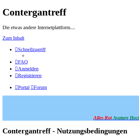
Contergantreff
Die etwas andere Internetplattform....
Zum Inhalt
Schnellzugriff
FAQ
Anmelden
Registrieren
Portal
Forum
Alles Rot
Avatare Hoc
Contergantreff - Nutzungsbedingungen