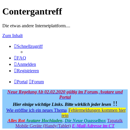
Contergantreff
Die etwas andere Internetplattform....
Zum Inhalt
Schnellzugriff
FAQ
Anmelden
Registrieren
Portal
Forum
Neue Regelung Ab 02.02.2020 gültig im Forum, Avatare und
Portal
!!
Hier einige wichtige Links.
Bitte wirklich jeder lesen
Wie eröffne ich ein neues Thema
Fehlermeldungen kommen hier
rein
Alles Rot
Avatare Hochladen
.
Die Neue Quasselbox
Tapatalk
Mobile Geräte (Handy/Tablet)
E-Mail-Adresse im CT