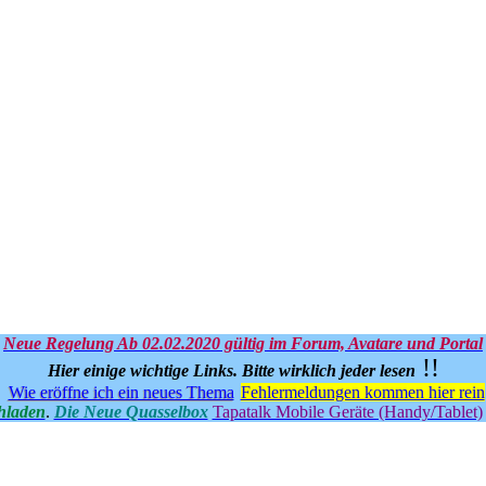
Neue Regelung Ab 02.02.2020 gültig im Forum, Avatare und Portal
!!
Hier einige wichtige Links.
Bitte wirklich jeder lesen
Wie eröffne ich ein neues Thema
Fehlermeldungen kommen hier rein
hladen
.
Die Neue Quasselbox
Tapatalk Mobile Geräte (Handy/Tablet)