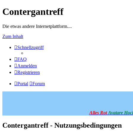
Contergantreff
Die etwas andere Internetplattform....
Zum Inhalt
Schnellzugriff
FAQ
Anmelden
Registrieren
Portal
Forum
Alles Rot
Avatare Hoc
Contergantreff - Nutzungsbedingungen