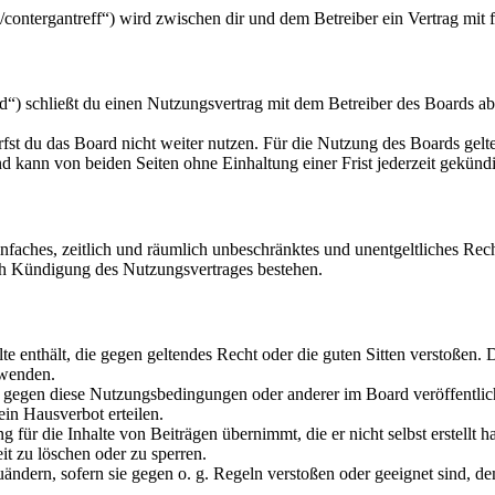
u/contergantreff“) wird zwischen dir und dem Betreiber ein Vertrag mi
“) schließt du einen Nutzungsvertrag mit dem Betreiber des Boards ab
fst du das Board nicht weiter nutzen. Für die Nutzung des Boards gelten
 kann von beiden Seiten ohne Einhaltung einer Frist jederzeit gekünd
 einfaches, zeitlich und räumlich unbeschränktes und unentgeltliches R
ch Kündigung des Nutzungsvertrages bestehen.
alte enthält, die gegen geltendes Recht oder die guten Sitten verstoßen. 
rwenden.
n gegen diese Nutzungsbedingungen oder anderer im Board veröffentli
in Hausverbot erteilen.
für die Inhalte von Beiträgen übernimmt, die er nicht selbst erstellt 
it zu löschen oder zu sperren.
uändern, sofern sie gegen o. g. Regeln verstoßen oder geeignet sind, 