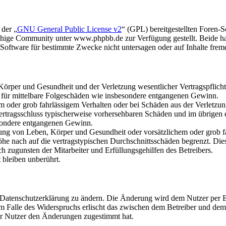
 der „
GNU General Public License v2
“ (GPL) bereitgestellten Foren
hige Community unter www.phpbb.de zur Verfügung gestellt. Beide hab
oftware für bestimmte Zwecke nicht untersagen oder auf Inhalte frem
rper und Gesundheit und der Verletzung wesentlicher Vertragspflichten
ch für mittelbare Folgeschäden wie insbesondere entgangenen Gewinn.
em oder grob fahrlässigem Verhalten oder bei Schäden aus der Verletz
i Vertragsschluss typischerweise vorhersehbaren Schäden und im übrigen
besondere entgangenen Gewinn.
ng von Leben, Körper und Gesundheit oder vorsätzlichem oder grob fah
e nach auf die vertragstypischen Durchschnittsschäden begrenzt. Dies
h zugunsten der Mitarbeiter und Erfüllungsgehilfen des Betreibers.
bleiben unberührt.
e Datenschutzerklärung zu ändern. Die Änderung wird dem Nutzer per E-
m Falle des Widerspruchs erlischt das zwischen dem Betreiber und dem 
er Nutzer den Änderungen zugestimmt hat.