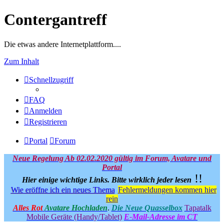
Contergantreff
Die etwas andere Internetplattform....
Zum Inhalt
Schnellzugriff
FAQ
Anmelden
Registrieren
Portal
Forum
Neue Regelung Ab 02.02.2020 gültig im Forum, Avatare und
Portal
!!
Hier einige wichtige Links.
Bitte wirklich jeder lesen
Wie eröffne ich ein neues Thema
Fehlermeldungen kommen hier
rein
Alles Rot
Avatare Hochladen
.
Die Neue Quasselbox
Tapatalk
Mobile Geräte (Handy/Tablet)
E-Mail-Adresse im CT