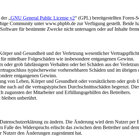
 der „
GNU General Public License v2
“ (GPL) bereitgestellten Foren
hige Community unter www.phpbb.de zur Verfügung gestellt. Beide hab
oftware für bestimmte Zwecke nicht untersagen oder auf Inhalte frem
rper und Gesundheit und der Verletzung wesentlicher Vertragspflichten
ch für mittelbare Folgeschäden wie insbesondere entgangenen Gewinn.
em oder grob fahrlässigem Verhalten oder bei Schäden aus der Verletz
i Vertragsschluss typischerweise vorhersehbaren Schäden und im übrigen
besondere entgangenen Gewinn.
ng von Leben, Körper und Gesundheit oder vorsätzlichem oder grob fah
e nach auf die vertragstypischen Durchschnittsschäden begrenzt. Dies
h zugunsten der Mitarbeiter und Erfüllungsgehilfen des Betreibers.
bleiben unberührt.
e Datenschutzerklärung zu ändern. Die Änderung wird dem Nutzer per E-
m Falle des Widerspruchs erlischt das zwischen dem Betreiber und dem 
er Nutzer den Änderungen zugestimmt hat.