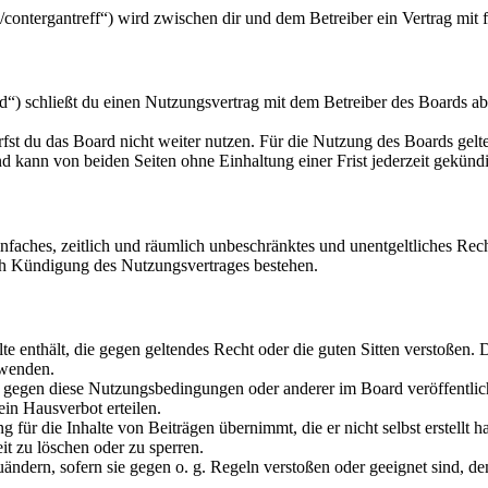
u/contergantreff“) wird zwischen dir und dem Betreiber ein Vertrag mi
“) schließt du einen Nutzungsvertrag mit dem Betreiber des Boards ab
fst du das Board nicht weiter nutzen. Für die Nutzung des Boards gelten
 kann von beiden Seiten ohne Einhaltung einer Frist jederzeit gekünd
 einfaches, zeitlich und räumlich unbeschränktes und unentgeltliches R
ch Kündigung des Nutzungsvertrages bestehen.
alte enthält, die gegen geltendes Recht oder die guten Sitten verstoßen. 
rwenden.
n gegen diese Nutzungsbedingungen oder anderer im Board veröffentli
in Hausverbot erteilen.
für die Inhalte von Beiträgen übernimmt, die er nicht selbst erstellt 
it zu löschen oder zu sperren.
uändern, sofern sie gegen o. g. Regeln verstoßen oder geeignet sind, 