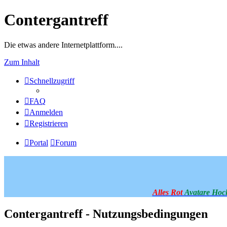
Contergantreff
Die etwas andere Internetplattform....
Zum Inhalt
Schnellzugriff
FAQ
Anmelden
Registrieren
Portal
Forum
Alles Rot
Avatare Hoc
Contergantreff - Nutzungsbedingungen