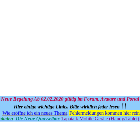
Neue Regelung Ab 02.02.2020 gültig im Forum, Avatare und Portal
!!
Hier einige wichtige Links.
Bitte wirklich jeder lesen
Wie eröffne ich ein neues Thema
Fehlermeldungen kommen hier rein
hladen
.
Die Neue Quasselbox
Tapatalk Mobile Geräte (Handy/Tablet)