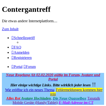
Contergantreff
Die etwas andere Internetplattform....
Zum Inhalt
Schnellzugriff
FAQ
Anmelden
Registrieren
Portal
Forum
Neue Regelung Ab 02.02.2020 gültig im Forum, Avatare und
Portal
!!
Hier einige wichtige Links.
Bitte wirklich jeder lesen
Wie eröffne ich ein neues Thema
Fehlermeldungen kommen hier
rein
Alles Rot
Avatare Hochladen
.
Die Neue Quasselbox
Tapatalk
Mobile Geräte (Handy/Tablet)
E-Mail-Adresse im CT