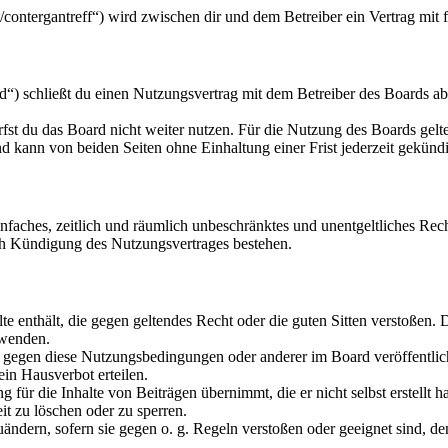
u/contergantreff“) wird zwischen dir und dem Betreiber ein Vertrag mi
“) schließt du einen Nutzungsvertrag mit dem Betreiber des Boards ab
fst du das Board nicht weiter nutzen. Für die Nutzung des Boards gelten
 kann von beiden Seiten ohne Einhaltung einer Frist jederzeit gekünd
 einfaches, zeitlich und räumlich unbeschränktes und unentgeltliches R
ch Kündigung des Nutzungsvertrages bestehen.
alte enthält, die gegen geltendes Recht oder die guten Sitten verstoßen. 
rwenden.
n gegen diese Nutzungsbedingungen oder anderer im Board veröffentli
in Hausverbot erteilen.
für die Inhalte von Beiträgen übernimmt, die er nicht selbst erstellt 
it zu löschen oder zu sperren.
uändern, sofern sie gegen o. g. Regeln verstoßen oder geeignet sind, 