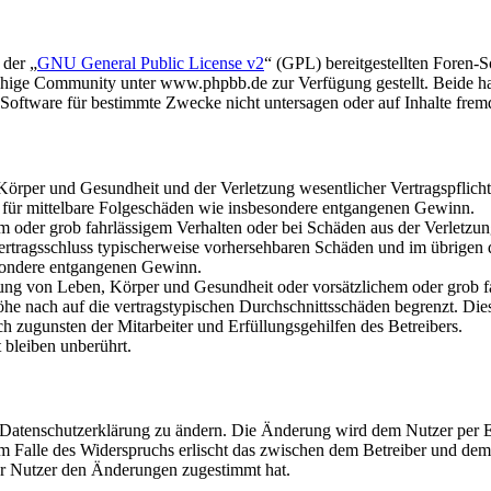
 der „
GNU General Public License v2
“ (GPL) bereitgestellten Foren
hige Community unter www.phpbb.de zur Verfügung gestellt. Beide hab
oftware für bestimmte Zwecke nicht untersagen oder auf Inhalte frem
rper und Gesundheit und der Verletzung wesentlicher Vertragspflichten
ch für mittelbare Folgeschäden wie insbesondere entgangenen Gewinn.
em oder grob fahrlässigem Verhalten oder bei Schäden aus der Verletz
i Vertragsschluss typischerweise vorhersehbaren Schäden und im übrigen
besondere entgangenen Gewinn.
ng von Leben, Körper und Gesundheit oder vorsätzlichem oder grob fah
e nach auf die vertragstypischen Durchschnittsschäden begrenzt. Dies
h zugunsten der Mitarbeiter und Erfüllungsgehilfen des Betreibers.
bleiben unberührt.
e Datenschutzerklärung zu ändern. Die Änderung wird dem Nutzer per E-
m Falle des Widerspruchs erlischt das zwischen dem Betreiber und dem 
er Nutzer den Änderungen zugestimmt hat.