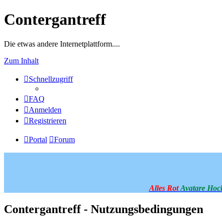
Contergantreff
Die etwas andere Internetplattform....
Zum Inhalt
Schnellzugriff
FAQ
Anmelden
Registrieren
Portal
Forum
Alles Rot
Avatare Hoc
Contergantreff - Nutzungsbedingungen