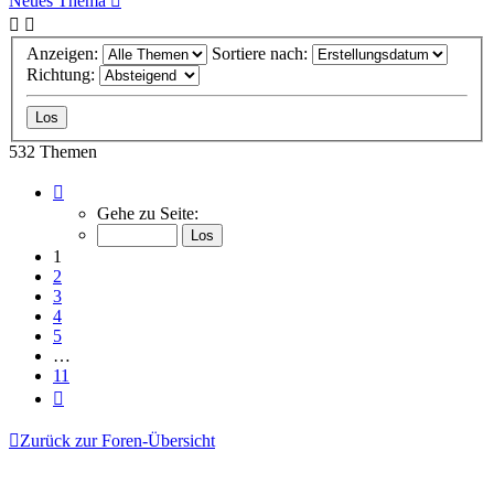
Neues Thema
Anzeigen:
Sortiere nach:
Richtung:
532 Themen
Seite
1
Gehe zu Seite:
von
11
1
2
3
4
5
…
11
Nächste
Zurück zur Foren-Übersicht