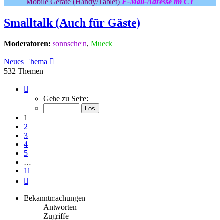
Mobile Geräte (Handy/Tablet)
E-Mail-Adresse im CT
Smalltalk (Auch für Gäste)
Moderatoren:
sonnschein
,
Mueck
Neues Thema
532 Themen
Seite
1
Gehe zu Seite:
von
11
1
2
3
4
5
…
11
Nächste
Bekanntmachungen
Antworten
Zugriffe