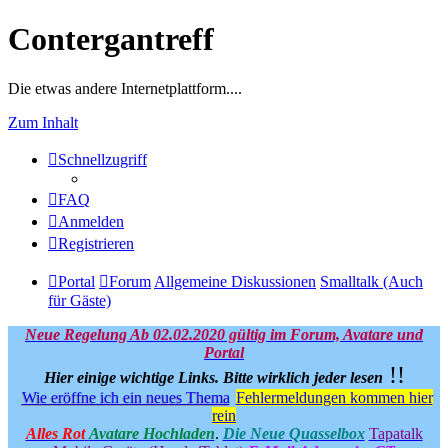
Contergantreff
Die etwas andere Internetplattform....
Zum Inhalt
Schnellzugriff
FAQ
Anmelden
Registrieren
Portal
Forum
Allgemeine Diskussionen
Smalltalk (Auch
für Gäste)
Neue Regelung Ab 02.02.2020 gültig im Forum, Avatare und
Portal
!!
Hier einige wichtige Links.
Bitte wirklich jeder lesen
Wie eröffne ich ein neues Thema
Fehlermeldungen kommen hier
rein
Alles Rot
Avatare Hochladen
.
Die Neue Quasselbox
Tapatalk