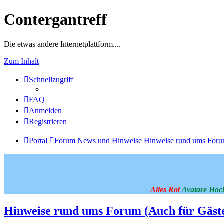
Contergantreff
Die etwas andere Internetplattform....
Zum Inhalt
Schnellzugriff
FAQ
Anmelden
Registrieren
Portal
Forum
News und Hinweise
Hinweise rund ums Foru
Alles Rot
Avatare Hoc
Hinweise rund ums Forum (Auch für Gäst