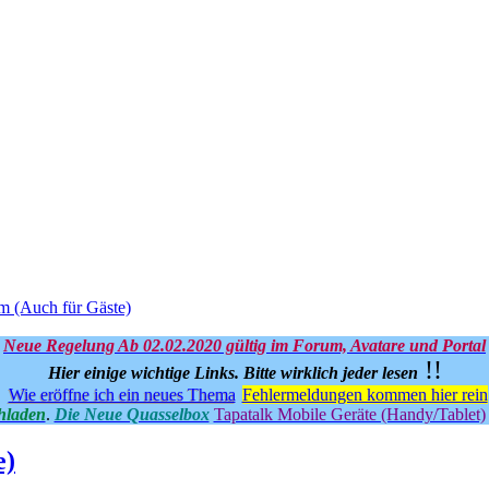
m (Auch für Gäste)
Neue Regelung Ab 02.02.2020 gültig im Forum, Avatare und Portal
!!
Hier einige wichtige Links.
Bitte wirklich jeder lesen
Wie eröffne ich ein neues Thema
Fehlermeldungen kommen hier rein
hladen
.
Die Neue Quasselbox
Tapatalk Mobile Geräte (Handy/Tablet)
e)