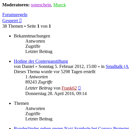
Moderatoren:
sonnschein
,
Mueck
Forumsregeln
Gesperrt
38 Themen • Seite
1
von
1
Bekanntmachungen
Antworten
Zugriffe
Letzter Beitrag
Hotline der Conterganstiftung
von
Daniel
» Sonntag 5. Februar 2012, 15:00 » in
Smalltalk (A
Dieses Thema wurde vor 5298 Tagen erstellt
1
Antworten
89243
Zugriffe
Letzter Beitrag
von
Frank62
Donnerstag 28. April 2016, 09:14
Themen
Antworten
Zugriffe
Letzter Beitrag
Bundesländer gehen gegen Nazi-Symbole bei Corona-Proteste