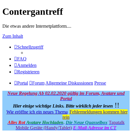
Contergantreff
Die etwas andere Internetplattform....
Zum Inhalt
Schnellzugriff
FAQ
Anmelden
Registrieren
Portal
Forum
Allgemeine Diskussionen
Presse
Neue Regelung Ab 02.02.2020 gültig im Forum, Avatare und
Portal
!!
Hier einige wichtige Links.
Bitte wirklich jeder lesen
Wie eröffne ich ein neues Thema
Fehlermeldungen kommen hier
rein
Alles Rot
Avatare Hochladen
.
Die Neue Quasselbox
Tapatalk
Mobile Geräte (Handy/Tablet)
E-Mail-Adresse im CT