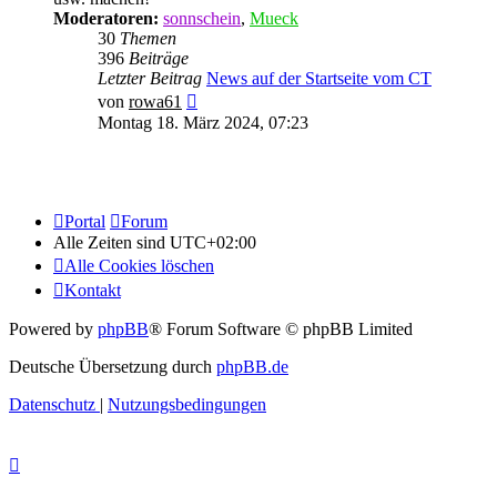
Moderatoren:
sonnschein
,
Mueck
30
Themen
396
Beiträge
Letzter Beitrag
News auf der Startseite vom CT
Neuester
von
rowa61
Beitrag
Montag 18. März 2024, 07:23
Portal
Forum
Alle Zeiten sind
UTC+02:00
Alle Cookies löschen
Kontakt
Powered by
phpBB
® Forum Software © phpBB Limited
Deutsche Übersetzung durch
phpBB.de
Datenschutz
|
Nutzungsbedingungen