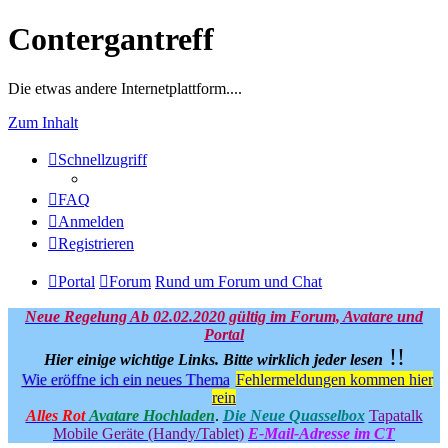
Contergantreff
Die etwas andere Internetplattform....
Zum Inhalt
Schnellzugriff
FAQ
Anmelden
Registrieren
Portal
Forum
Rund um Forum und Chat
Neue Regelung Ab 02.02.2020 gültig im Forum, Avatare und
Portal
!!
Hier einige wichtige Links.
Bitte wirklich jeder lesen
Wie eröffne ich ein neues Thema
Fehlermeldungen kommen hier
rein
Alles Rot
Avatare Hochladen
.
Die Neue Quasselbox
Tapatalk
Mobile Geräte (Handy/Tablet)
E-Mail-Adresse im CT