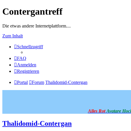
Contergantreff
Die etwas andere Internetplattform....
Zum Inhalt
Schnellzugriff
FAQ
Anmelden
Registrieren
Portal
Forum
Thalidomid-Contergan
Alles Rot
Avatare Hoc
Thalidomid-Contergan