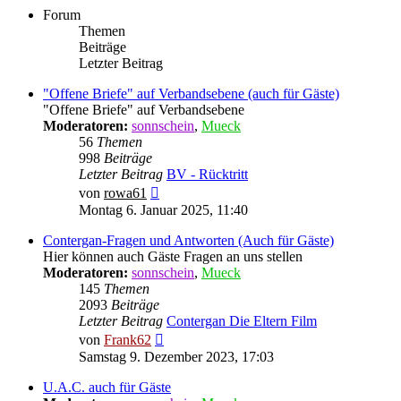
Forum
Themen
Beiträge
Letzter Beitrag
"Offene Briefe" auf Verbandsebene (auch für Gäste)
"Offene Briefe" auf Verbandsebene
Moderatoren:
sonnschein
,
Mueck
56
Themen
998
Beiträge
Letzter Beitrag
BV - Rücktritt
Neuester
von
rowa61
Beitrag
Montag 6. Januar 2025, 11:40
Contergan-Fragen und Antworten (Auch für Gäste)
Hier können auch Gäste Fragen an uns stellen
Moderatoren:
sonnschein
,
Mueck
145
Themen
2093
Beiträge
Letzter Beitrag
Contergan Die Eltern Film
Neuester
von
Frank62
Beitrag
Samstag 9. Dezember 2023, 17:03
U.A.C. auch für Gäste