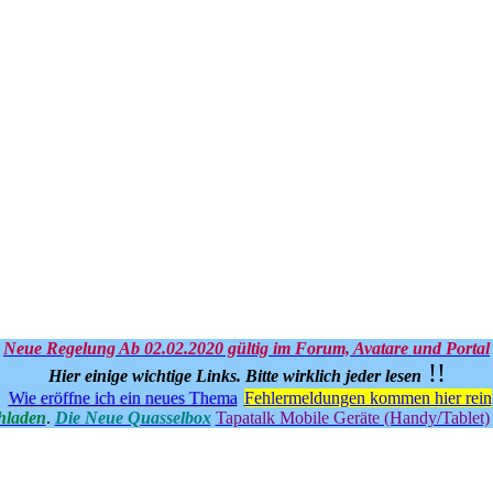
Neue Regelung Ab 02.02.2020 gültig im Forum, Avatare und Portal
!!
Hier einige wichtige Links.
Bitte wirklich jeder lesen
Wie eröffne ich ein neues Thema
Fehlermeldungen kommen hier rein
hladen
.
Die Neue Quasselbox
Tapatalk Mobile Geräte (Handy/Tablet)