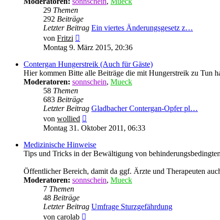
Moderatoren:
sonnschein
,
Mueck
29
Themen
292
Beiträge
Letzter Beitrag
Ein viertes Änderungsgesetz z…
Neuester
von
Fritzi
Beitrag
Montag 9. März 2015, 20:36
Contergan Hungerstreik (Auch für Gäste)
Hier kommen Bitte alle Beiträge die mit Hungerstreik zu Tun ha
Moderatoren:
sonnschein
,
Mueck
58
Themen
683
Beiträge
Letzter Beitrag
Gladbacher Contergan-Opfer pl…
Neuester
von
wollied
Beitrag
Montag 31. Oktober 2011, 06:33
Medizinische Hinweise
Tips und Tricks in der Bewältigung von behinderungsbedingten 
Öffentlicher Bereich, damit da ggf. Ärzte und Therapeuten auc
Moderatoren:
sonnschein
,
Mueck
7
Themen
48
Beiträge
Letzter Beitrag
Umfrage Sturzgefährdung
Neuester
von
carolab