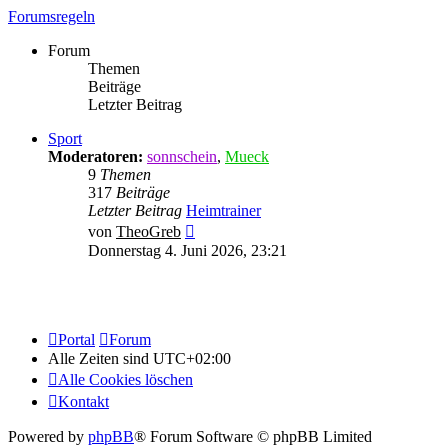
Forumsregeln
Forum
Themen
Beiträge
Letzter Beitrag
Sport
Moderatoren:
sonnschein
,
Mueck
9
Themen
317
Beiträge
Letzter Beitrag
Heimtrainer
Neuester
von
TheoGreb
Beitrag
Donnerstag 4. Juni 2026, 23:21
Portal
Forum
Alle Zeiten sind
UTC+02:00
Alle Cookies löschen
Kontakt
Powered by
phpBB
® Forum Software © phpBB Limited