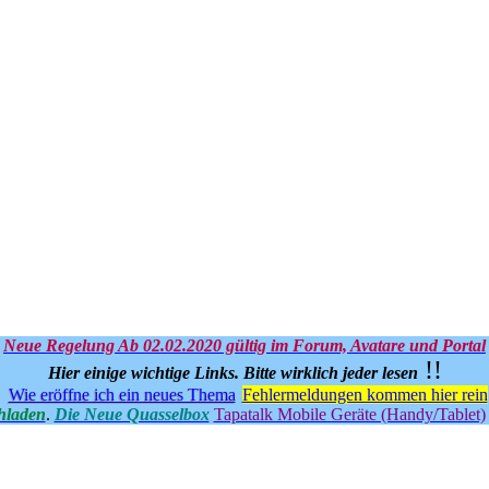
Neue Regelung Ab 02.02.2020 gültig im Forum, Avatare und Portal
!!
Hier einige wichtige Links.
Bitte wirklich jeder lesen
Wie eröffne ich ein neues Thema
Fehlermeldungen kommen hier rein
hladen
.
Die Neue Quasselbox
Tapatalk Mobile Geräte (Handy/Tablet)