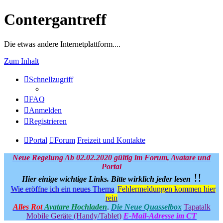
Contergantreff
Die etwas andere Internetplattform....
Zum Inhalt
Schnellzugriff
FAQ
Anmelden
Registrieren
Portal
Forum
Freizeit und Kontakte
Neue Regelung Ab 02.02.2020 gültig im Forum, Avatare und
Portal
!!
Hier einige wichtige Links.
Bitte wirklich jeder lesen
Wie eröffne ich ein neues Thema
Fehlermeldungen kommen hier
rein
Alles Rot
Avatare Hochladen
.
Die Neue Quasselbox
Tapatalk
Mobile Geräte (Handy/Tablet)
E-Mail-Adresse im CT