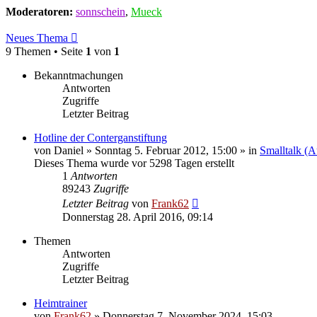
Moderatoren:
sonnschein
,
Mueck
Neues Thema
9 Themen • Seite
1
von
1
Bekanntmachungen
Antworten
Zugriffe
Letzter Beitrag
Hotline der Conterganstiftung
von
Daniel
» Sonntag 5. Februar 2012, 15:00 » in
Smalltalk (A
Dieses Thema wurde vor 5298 Tagen erstellt
1
Antworten
89243
Zugriffe
Letzter Beitrag
von
Frank62
Donnerstag 28. April 2016, 09:14
Themen
Antworten
Zugriffe
Letzter Beitrag
Heimtrainer
von
Frank62
» Donnerstag 7. November 2024, 15:03