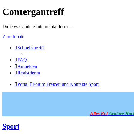
Contergantreff
Die etwas andere Internetplattform....
Zum Inhalt
Schnellzugriff
FAQ
Anmelden
Registrieren
Portal
Forum
Freizeit und Kontakte
Sport
Alles Rot
Avatare Hoc
Sport