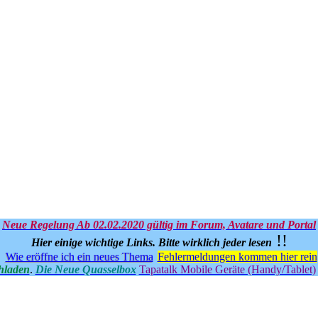
Neue Regelung Ab 02.02.2020 gültig im Forum, Avatare und Portal
!!
Hier einige wichtige Links.
Bitte wirklich jeder lesen
Wie eröffne ich ein neues Thema
Fehlermeldungen kommen hier rein
hladen
.
Die Neue Quasselbox
Tapatalk Mobile Geräte (Handy/Tablet)