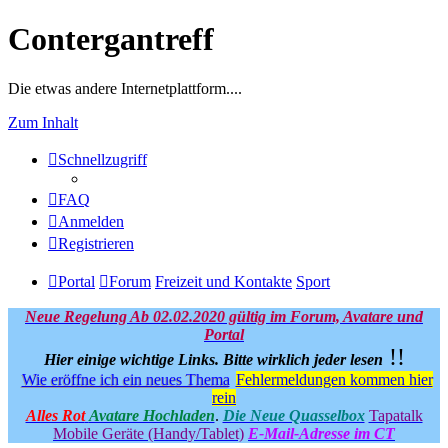
Contergantreff
Die etwas andere Internetplattform....
Zum Inhalt
Schnellzugriff
FAQ
Anmelden
Registrieren
Portal
Forum
Freizeit und Kontakte
Sport
Neue Regelung Ab 02.02.2020 gültig im Forum, Avatare und
Portal
!!
Hier einige wichtige Links.
Bitte wirklich jeder lesen
Wie eröffne ich ein neues Thema
Fehlermeldungen kommen hier
rein
Alles Rot
Avatare Hochladen
.
Die Neue Quasselbox
Tapatalk
Mobile Geräte (Handy/Tablet)
E-Mail-Adresse im CT