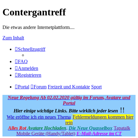
Contergantreff
Die etwas andere Internetplattform....
Zum Inhalt
Schnellzugriff
FAQ
Anmelden
Registrieren
Portal
Forum
Freizeit und Kontakte
Sport
Neue Regelung Ab 02.02.2020 gültig im Forum, Avatare und
Portal
!!
Hier einige wichtige Links.
Bitte wirklich jeder lesen
Wie eröffne ich ein neues Thema
Fehlermeldungen kommen hier
rein
Alles Rot
Avatare Hochladen
.
Die Neue Quasselbox
Tapatalk
Mobile Geräte (Handy/Tablet)
E-Mail-Adresse im CT