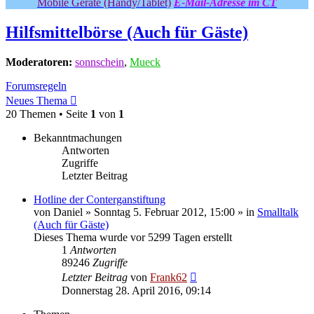
Mobile Geräte (Handy/Tablet)
E-Mail-Adresse im CT
Hilfsmittelbörse (Auch für Gäste)
Moderatoren:
sonnschein
,
Mueck
Forumsregeln
Neues Thema
20 Themen • Seite
1
von
1
Bekanntmachungen
Antworten
Zugriffe
Letzter Beitrag
Hotline der Conterganstiftung
von
Daniel
» Sonntag 5. Februar 2012, 15:00 » in
Smalltalk
(Auch für Gäste)
Dieses Thema wurde vor 5299 Tagen erstellt
1
Antworten
89246
Zugriffe
Letzter Beitrag
von
Frank62
Donnerstag 28. April 2016, 09:14