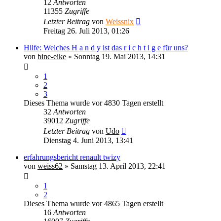
12
Antworten
11355
Zugriffe
Letzter Beitrag
von
Weissnix
Freitag 26. Juli 2013, 01:26
Hilfe: Welches H a n d y ist das r i c h t i g e für uns?
von
bine-eike
» Sonntag 19. Mai 2013, 14:31
1
2
3
Dieses Thema wurde vor 4830 Tagen erstellt
32
Antworten
39012
Zugriffe
Letzter Beitrag
von
Udo
Dienstag 4. Juni 2013, 13:41
erfahrungsbericht renault twizy
von
weiss62
» Samstag 13. April 2013, 22:41
1
2
Dieses Thema wurde vor 4865 Tagen erstellt
16
Antworten