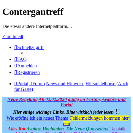
Contergantreff
Die etwas andere Internetplattform....
Zum Inhalt
Schnellzugriff
FAQ
Anmelden
Registrieren
Portal
Forum
News und Hinweise
Hilfsmittelbörse (Auch
für Gäste)
Neue Regelung Ab 02.02.2020 gültig im Forum, Avatare und
Portal
!!
Hier einige wichtige Links.
Bitte wirklich jeder lesen
Wie eröffne ich ein neues Thema
Fehlermeldungen kommen hier
rein
Alles Rot
Avatare Hochladen
.
Die Neue Quasselbox
Tapatalk