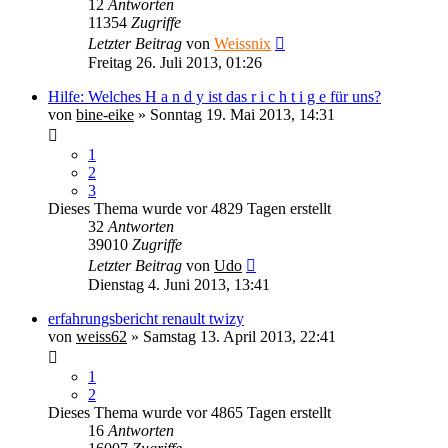
12
Antworten
11354
Zugriffe
Letzter Beitrag
von
Weissnix
Freitag 26. Juli 2013, 01:26
Hilfe: Welches H a n d y ist das r i c h t i g e für uns?
von
bine-eike
» Sonntag 19. Mai 2013, 14:31
1
2
3
Dieses Thema wurde vor 4829 Tagen erstellt
32
Antworten
39010
Zugriffe
Letzter Beitrag
von
Udo
Dienstag 4. Juni 2013, 13:41
erfahrungsbericht renault twizy
von
weiss62
» Samstag 13. April 2013, 22:41
1
2
Dieses Thema wurde vor 4865 Tagen erstellt
16
Antworten