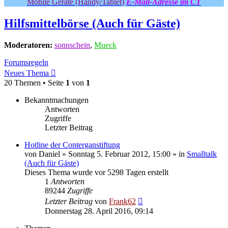
Mobile Geräte (Handy/Tablet)
E-Mail-Adresse im CT
Hilfsmittelbörse (Auch für Gäste)
Moderatoren:
sonnschein
,
Mueck
Forumsregeln
Neues Thema
20 Themen • Seite
1
von
1
Bekanntmachungen
Antworten
Zugriffe
Letzter Beitrag
Hotline der Conterganstiftung
von
Daniel
» Sonntag 5. Februar 2012, 15:00 » in
Smalltalk
(Auch für Gäste)
Dieses Thema wurde vor 5298 Tagen erstellt
1
Antworten
89244
Zugriffe
Letzter Beitrag
von
Frank62
Donnerstag 28. April 2016, 09:14