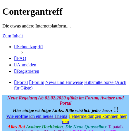
Contergantreff
Die etwas andere Internetplattform....
Zum Inhalt
Schnellzugriff
FAQ
Anmelden
Registrieren
Portal
Forum
News und Hinweise
Hilfsmittelbörse (Auch
für Gäste)
Neue Regelung Ab 02.02.2020 gültig im Forum, Avatare und
Portal
!!
Hier einige wichtige Links.
Bitte wirklich jeder lesen
Wie eröffne ich ein neues Thema
Fehlermeldungen kommen hier
rein
Alles Rot
Avatare Hochladen
.
Die Neue Quasselbox
Tapatalk