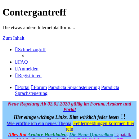
Contergantreff
Die etwas andere Internetplattform....
Zum Inhalt
Schnellzugriff
FAQ
Anmelden
Registrieren
Portal
Forum
Paradicta Sprachsteuerung
Paradicta
Sprachsteuerung
Neue Regelung Ab 02.02.2020 gültig im Forum, Avatare und
Portal
!!
Hier einige wichtige Links.
Bitte wirklich jeder lesen
Wie eröffne ich ein neues Thema
Fehlermeldungen kommen hier
rein
Alles Rot
Avatare Hochladen
.
Die Neue Quasselbox
Tapatalk