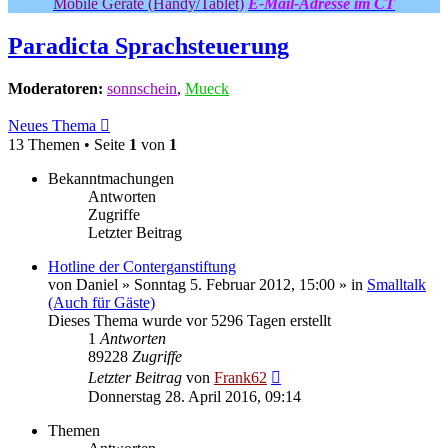
Mobile Geräte (Handy/Tablet)
E-Mail-Adresse im CT
Paradicta Sprachsteuerung
Moderatoren:
sonnschein
,
Mueck
Neues Thema
13 Themen • Seite
1
von
1
Bekanntmachungen
Antworten
Zugriffe
Letzter Beitrag
Hotline der Conterganstiftung
von
Daniel
» Sonntag 5. Februar 2012, 15:00 » in
Smalltalk
(Auch für Gäste)
Dieses Thema wurde vor 5296 Tagen erstellt
1
Antworten
89228
Zugriffe
Letzter Beitrag
von
Frank62
Donnerstag 28. April 2016, 09:14
Themen