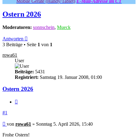
Mobile Geräte (Handy/Tablet)
E-Mail-Adresse im CT
Ostern 2026
Moderatoren:
sonnschein
,
Mueck
Antworten
3 Beiträge • Seite
1
von
1
rowa61
User
Beiträge:
5431
Registriert:
Samstag 19. Januar 2008, 01:00
Ostern 2026
Zitieren
#1
Beitrag
von
rowa61
»
Sonntag 5. April 2026, 15:40
Frohe Ostern!