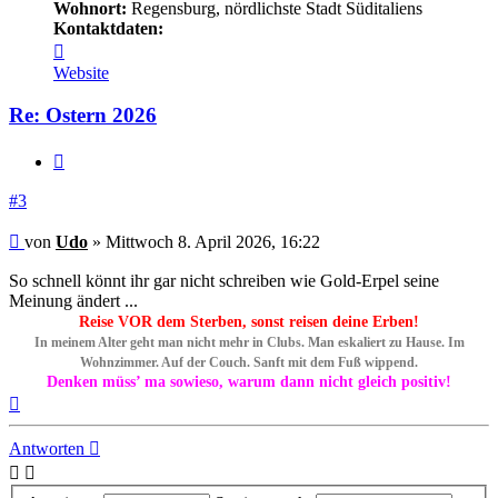
Wohnort:
Regensburg, nördlichste Stadt Süditaliens
Kontaktdaten:
Kontaktdaten
von
Website
Udo
Re: Ostern 2026
Zitieren
#3
Beitrag
von
Udo
»
Mittwoch 8. April 2026, 16:22
So schnell könnt ihr gar nicht schreiben wie Gold-Erpel seine
Meinung ändert ...
Reise VOR dem Sterben, sonst reisen deine Erben!
In meinem Alter geht man nicht mehr in Clubs. Man eskaliert zu Hause. Im
Wohnzimmer. Auf der Couch. Sanft mit dem Fuß wippend.
Denken müss’ ma sowieso, warum dann nicht gleich positiv!
Nach
oben
Antworten