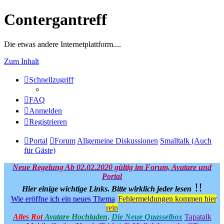
Contergantreff
Die etwas andere Internetplattform....
Zum Inhalt
Schnellzugriff
FAQ
Anmelden
Registrieren
Portal
Forum
Allgemeine Diskussionen
Smalltalk (Auch
für Gäste)
Neue Regelung Ab 02.02.2020 gültig im Forum, Avatare und
Portal
!!
Hier einige wichtige Links.
Bitte wirklich jeder lesen
Wie eröffne ich ein neues Thema
Fehlermeldungen kommen hier
rein
Alles Rot
Avatare Hochladen
.
Die Neue Quasselbox
Tapatalk