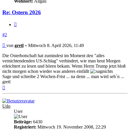
Wohnort:
Allgäu
Re: Ostern 2026
Zitieren
#2
Beitrag
von
gretl
»
Mittwoch 8. April 2026, 11:49
Die Osterbotschaft hat zumindest im Moment den "alles
vernichtendenden US-Schlag" verhindert, wie man heut Morgen
erleichtert zu lesen und hören bekam. Wenn Herrn Trump jetzt bloß
nicht morgen schon wieder was anderes einfällt
Sage und schreibe 2 Wochen-Frist ... na denn ... man wird seh´n ...
gretl
Nach
oben
Udo
User
Beiträge:
6430
Registriert:
Mittwoch 19. November 2008, 22:29